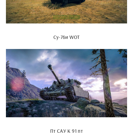
Су-76и WOT
Пт САУ К 91 пт