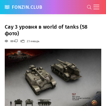
FONZIN.CLUB
Сау 3 уровня в world of tanks (58
фото)
884
0
23 январь