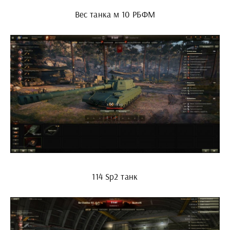
Вес танка м 10 РБФМ
114 Sp2 танк