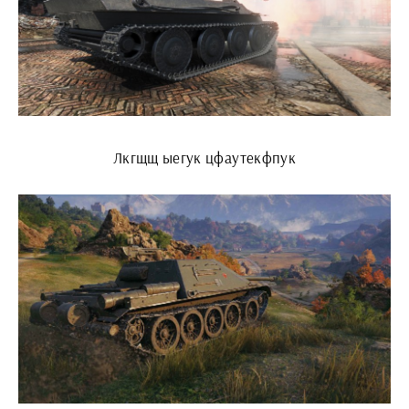
Лкгщщ ыегук цфаутекфпук