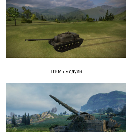
Т110е3 модули