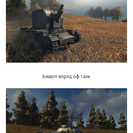
Бишоп ворлд оф танк