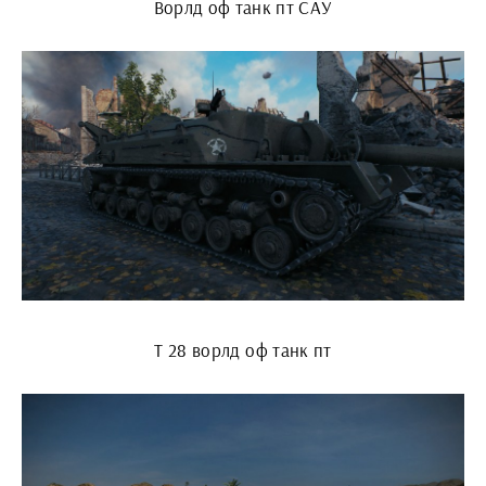
Ворлд оф танк пт САУ
Т 28 ворлд оф танк пт