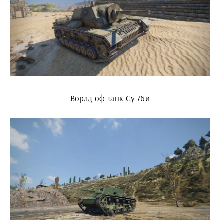
Ворлд оф танк Су 76и