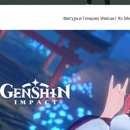
Фигурки Геншин Импакт Яэ М