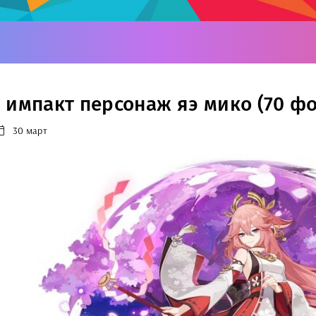
 импакт персонаж яэ мико (70 фо
30 март