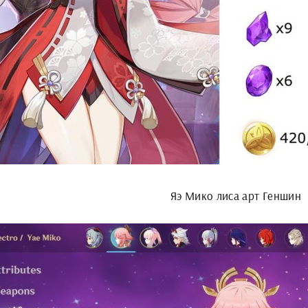
Яэ Мико лиса арт Геншин