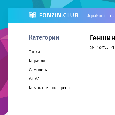
FONZIN.CLUB
Игры
Контакты
Геншин
Категории
1 067
0
Танки
Корабли
Самолеты
WoW
Компьютерное кресло