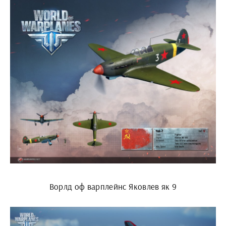
Ворлд оф варплейнс Яковлев як 9