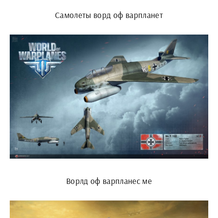
Самолеты ворд оф варпланет
Ворлд оф варпланес ме