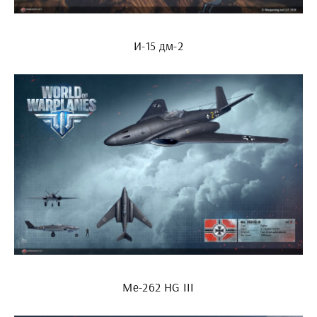
И-15 дм-2
Me-262 HG III