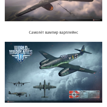
Самолёт вампир варплейнс