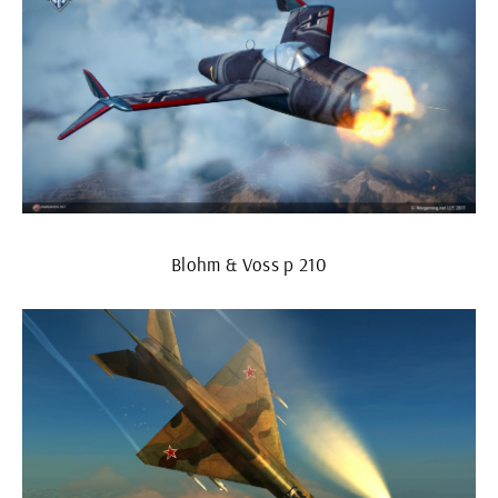
Blohm & Voss p 210