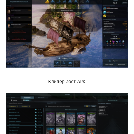
Клипер лост АРК