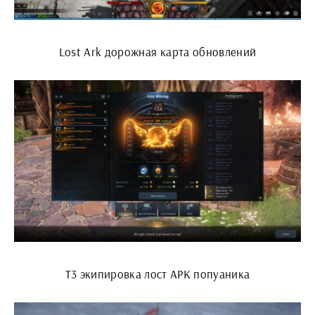
Lost Ark дорожная карта обновлений
Т3 экипировка лост АРК попуаника