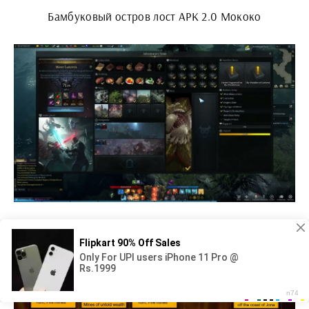
Бамбуковый остров лост АРК 2.0 Мококо
Лост АРК тренировочная Арена изнурение