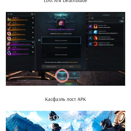
Lost Ark Deathblade
Касфаэль лост АРК