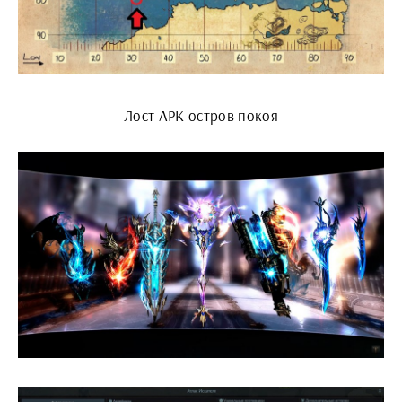
Лост АРК остров покоя