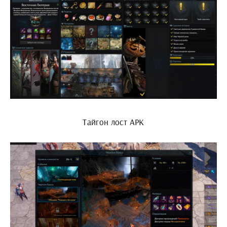
Тайгон лост АРК