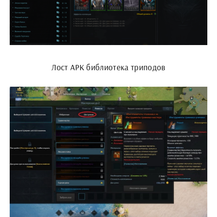
Лост АРК библиотека триподов