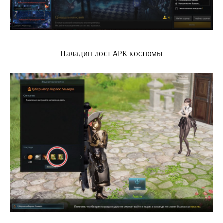
Паладин лост АРК костюмы