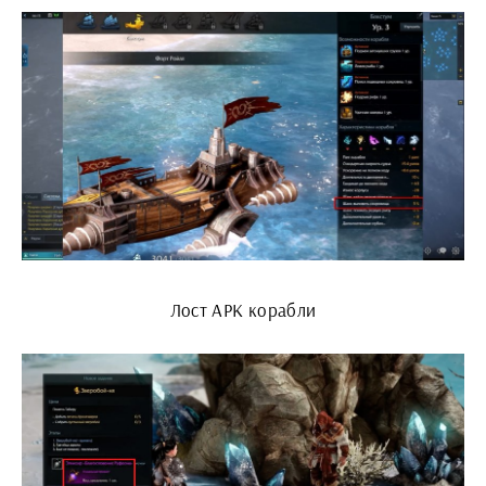
Лост АРК корабли