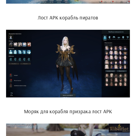
Лост АРК корабль пиратов
Моряк для корабля призрака лост АРК