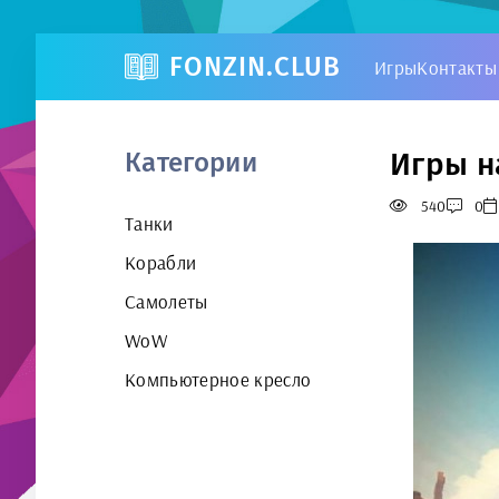
FONZIN.CLUB
Игры
Контакты
Игры н
Категории
540
0
Танки
Корабли
Самолеты
WoW
Компьютерное кресло