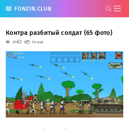
FONZIN.CLUB
Контра разбитый солдат (65 фото)
674
0
04 май