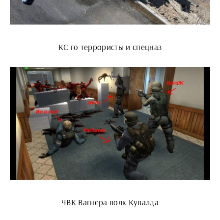
КС го террористы и спецназ
ЧВК Вагнера волк Кувалда