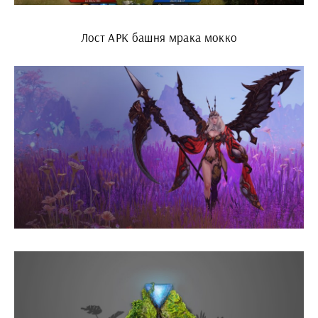
Лост АРК башня мрака мокко