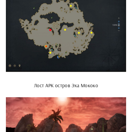
Лост АРК остров Эха Мококо