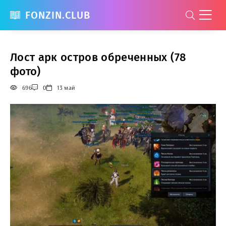
FONZIN.CLUB
Лост арк остров обреченных (78
фото)
696
0
13 май