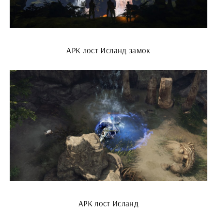
АРК лост Исланд замок
АРК лост Исланд