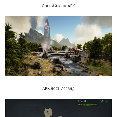
Лост Айленд АРК
АРК лост Исланд