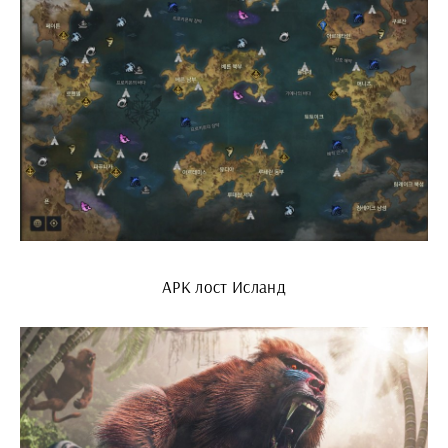
АРК лост Исланд