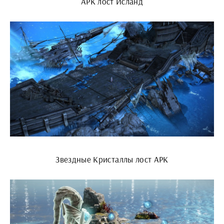
АРК лост Исланд
Звездные Кристаллы лост АРК