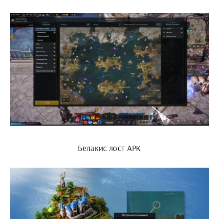
Белакис лост АРК