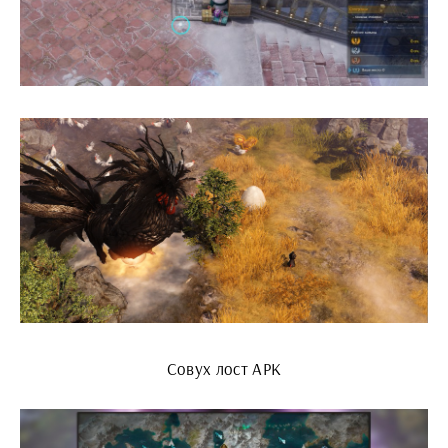
Совух лост АРК