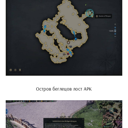
Остров беглецов лост АРК