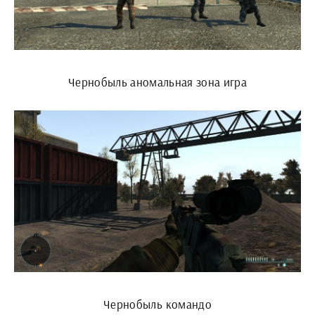
Чернобыль аномальная зона игра
Чернобыль командо