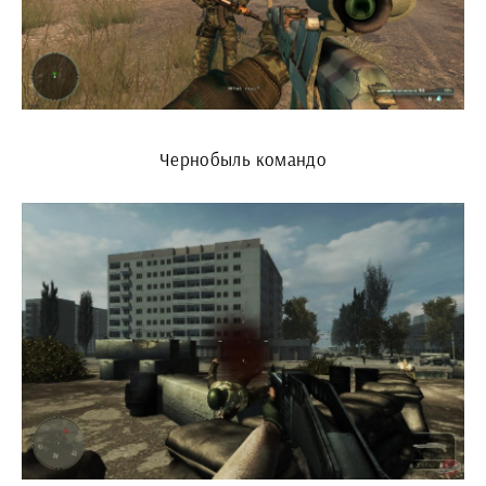
Чернобыль командо