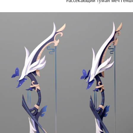
Рассекающий туман меч Генш