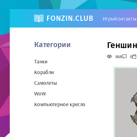
FONZIN.CLUB
Игры
Контакты
Геншин
Категории
868
0
Танки
Корабли
Самолеты
WoW
Компьютерное кресло