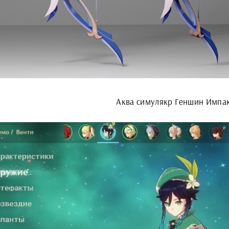
Аква симулякр Геншин Импа